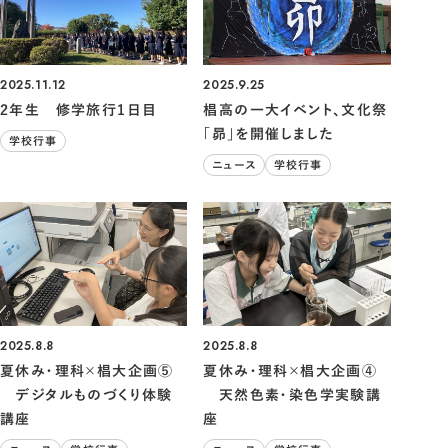
2025.11.12
2025.9.25
2年生 修学旅行1日目
椙高の一大イベント、文化祭
「昴」を開催しました
学校行事
ニュース
学校行事
2025.8.8
2025.8.8
夏休み・理科×椙大企画⑤
夏休み・理科×椙大企画④
デジタルものづくり体験
天然色素・染色学実験講
講座
座