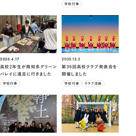
学校行事
2026.4.17
2025.12.3
高校2年生が南知多グリーン
第39回高校クラブ発表会を
バレイに遠足に行きました
開催しました
学校行事
学校行事
クラブ活動