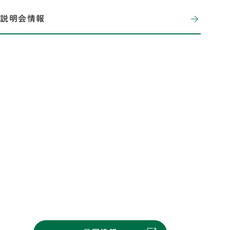
説明会情報
椙山女学園
椙山女学園は、明治38年に創設者椙山正弌が開校した
名古屋裁縫女学校に始まり、120年近くの歴史を持つ
総合学園として、保育園から大学・大学院まで一貫した
人間教育を行っています。「人間になろう」を教育理念と
し、個性を開花させ、自立して生きるための人間教育を
目指しています。