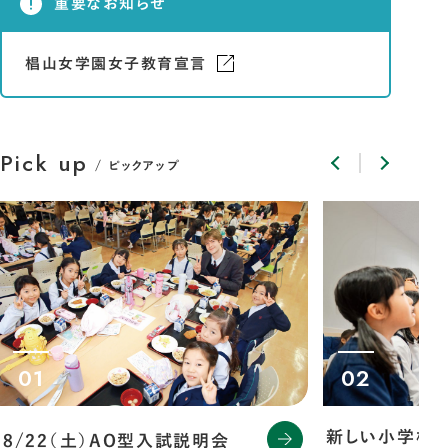
重要なお知らせ
椙山女学園女子教育宣言
Pick up
ピックアップ
01
02
新しい小学校案
8/22（土）AO型入試説明会