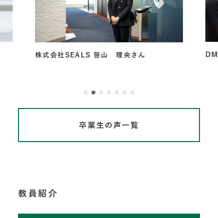
DMG森精機株式会社 堤田 もえさん
東
卒業生の声一覧
教員紹介