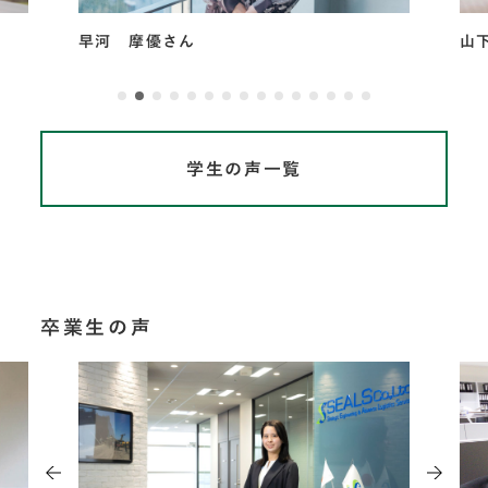
山下 百香さん
フ
学生の声一覧
卒業生の声