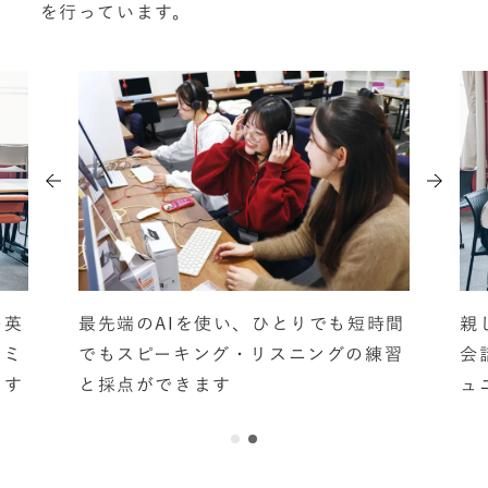
を行っています。
の英
最先端のAIを使い、ひとりでも短時間
親
コミ
でもスピーキング・リスニングの練習
会
ます
と採点ができます
ュ