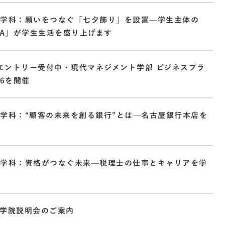
ト学科：願いをつなぐ「七夕飾り」を設置—学生主体の
ATA」が学生生活を盛り上げます
でエントリー受付中・現代マネジメント学部 ビジネスプラ
26を開催
学科：“顧客の未来を創る銀行”とは—名古屋銀行本店を
ト学科：資格がつなぐ未来—税理士の仕事とキャリアを学
施
 大学院説明会のご案内