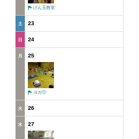
けん玉教室
23
24
25
ヨガ①
26
27