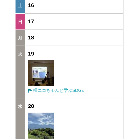
16
17
18
19
椙ニコちゃんと学ぶSDGs
20