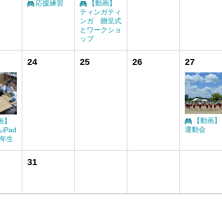
応援練習
【動画】
ティンガティ
ンガ 贈呈式
とワークショ
ップ
24
25
26
27
【動画】
画】
運動会
iPad
4年生
31