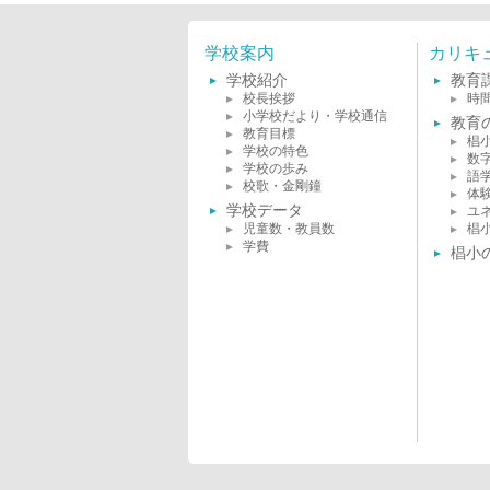
学校案内
カリキ
学校紹介
教育
校長挨拶
時
小学校だより・学校通信
教育
教育目標
椙
学校の特色
数
学校の歩み
語
校歌・金剛鐘
体
学校データ
ユ
児童数・教員数
椙
学費
椙小