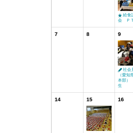
給食
会 Ｐ
7
8
9
社会
（愛知
本部）
生
14
15
16