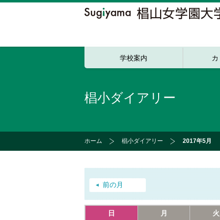
学校案内
カ
椙小ダイアリー
ホーム
椙小ダイアリー
2017年5月
前の月
日
月
火