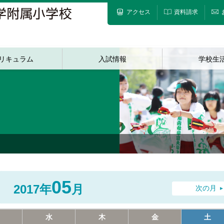
アクセス
資料請求
リキュラム
入試情報
学校生
05
2017年
月
次の月
水
木
金
土