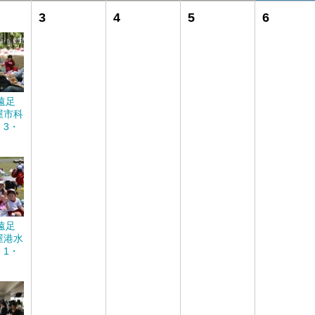
3
4
5
6
遠足
屋市科
 3・
遠足
屋港水
 1・