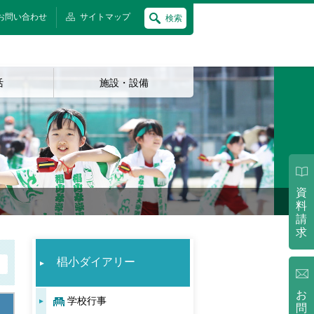
お問い合わせ
サイトマップ
検索
活
施設・設備
資
料
請
求
椙小ダイアリー
お
学校行事
問