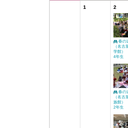
1
2
春の
（名古
学館）
4年生
春の
（名古
族館）
2年生