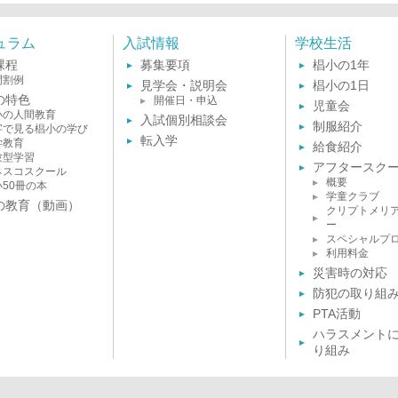
ュラム
入試情報
学校生活
課程
募集要項
椙小の1年
間割例
見学会・説明会
椙小の1日
の特色
開催日・申込
児童会
小の人間教育
入試個別相談会
制服紹介
字で見る椙小の学び
転入学
学教育
給食紹介
験型学習
アフタースク
ネスコスクール
概要
小50冊の本
学童クラブ
の教育（動画）
クリプトメリ
ー
スペシャルプ
利用料金
災害時の対応
防犯の取り組
PTA活動
ハラスメント
り組み