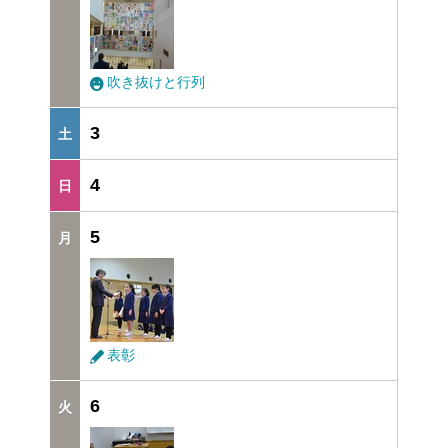
吹き抜けと行列
3
4
5
表彰
6