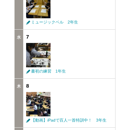
ミュージックベル 2年生
7
書初の練習 1年生
8
【動画】iPadで百人一首特訓中！ 3年生