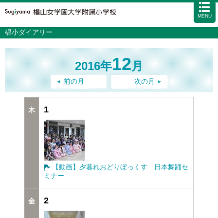
MENU
椙小ダイアリー
学校案内
カリキュラム
12
2016年
月
入試情報
学校生活
前の月
次の月
施設・設備
1
アクセス
資料請求
お問い合わせ
サイトマップ
【動画】夕暮れおどりぼっくす 日本舞踊セ
ミナー
2