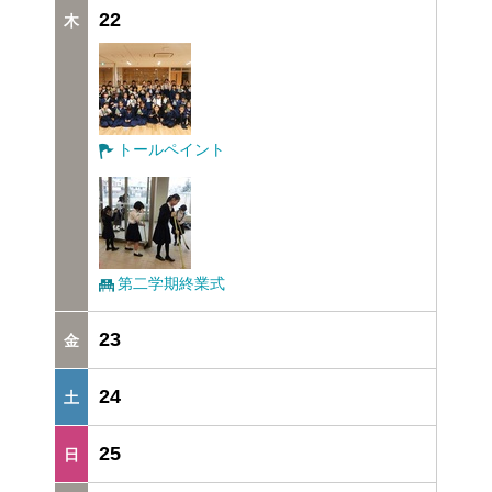
22
トールペイント
第二学期終業式
23
24
25