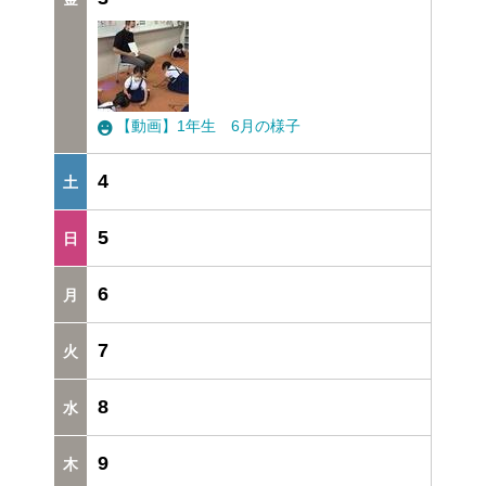
【動画】1年生 6月の様子
4
5
6
7
8
9