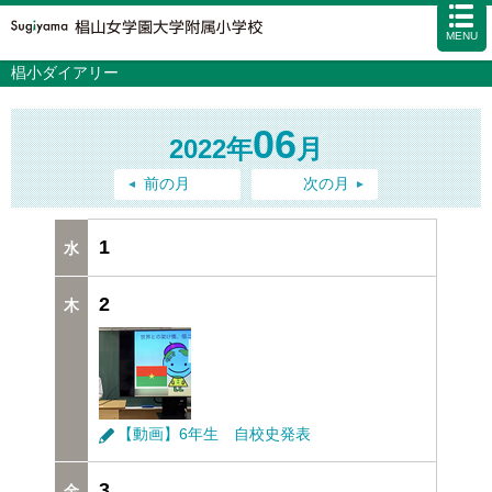
MENU
椙小ダイアリー
学校案内
カリキュラム
06
2022年
月
入試情報
学校生活
前の月
次の月
施設・設備
1
アクセス
資料請求
お問い合わせ
サイトマップ
2
【動画】6年生 自校史発表
3