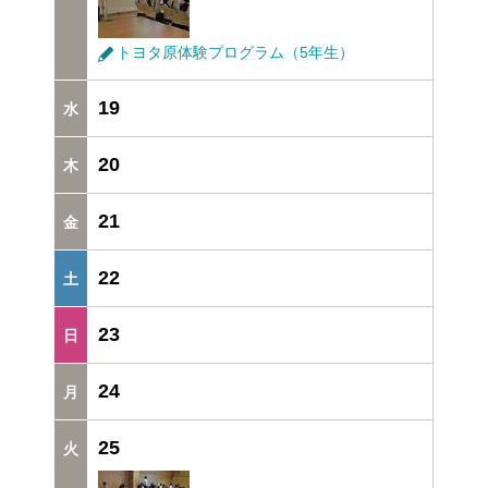
トヨタ原体験プログラム（5年生）
19
20
21
22
23
24
25