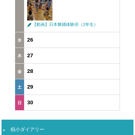
【動画】日本舞踊体験④（2年生）
26
27
28
29
30
椙小ダイアリー