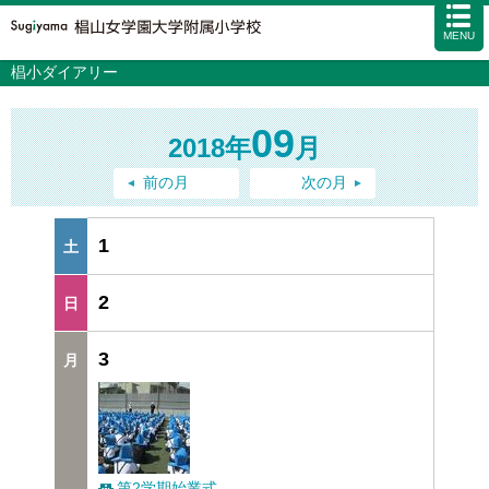
MENU
椙小ダイアリー
学校案内
カリキュラム
09
2018年
月
入試情報
学校生活
前の月
次の月
施設・設備
1
アクセス
資料請求
お問い合わせ
サイトマップ
2
3
第2学期始業式