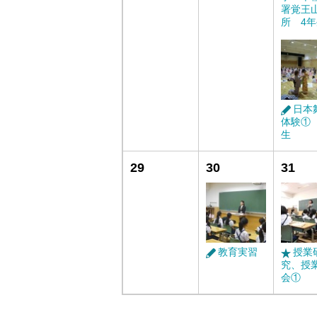
署覚王
所 4
日本
体験①
生
29
30
31
教育実習
授業
究、授
会①