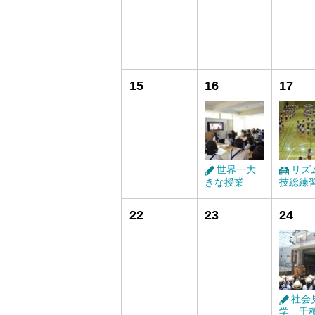
15
16
17
世界一大
リズ
きな授業
技総練
22
23
24
社会
学 千