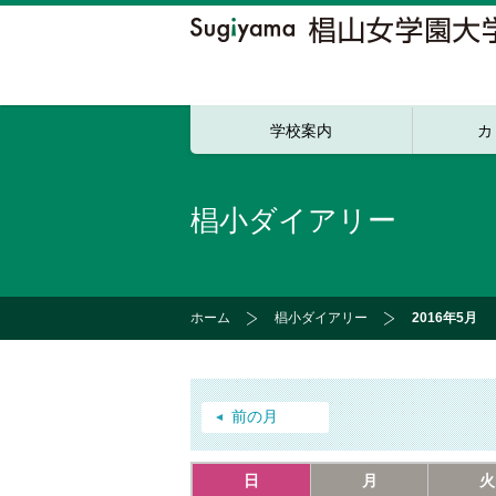
学校案内
カ
椙小ダイアリー
ホーム
椙小ダイアリー
2016年5月
前の月
日
月
火