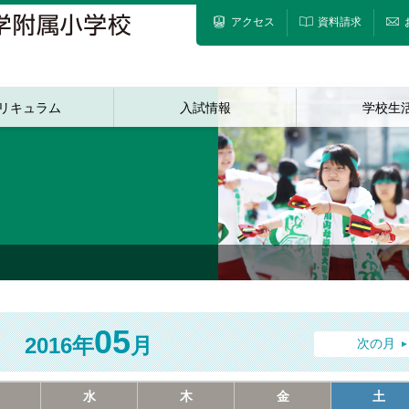
アクセス
資料請求
リキュラム
入試情報
学校生
05
2016年
月
次の月
水
木
金
土