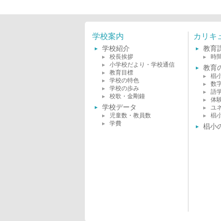
学校案内
カリキ
学校紹介
教育
校長挨拶
時
小学校だより・学校通信
教育
教育目標
椙
学校の特色
数
学校の歩み
語
校歌・金剛鐘
体
学校データ
ユ
児童数・教員数
椙
学費
椙小