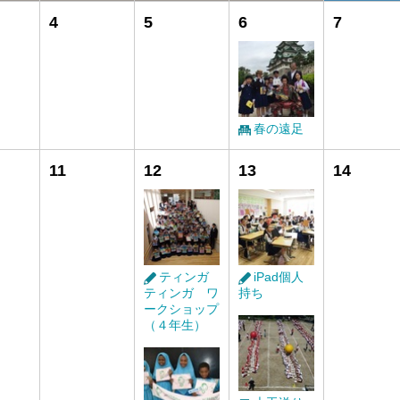
4
5
6
7
春の遠足
11
12
13
14
ティンガ
iPad個人
ティンガ ワ
持ち
ークショップ
（４年生）