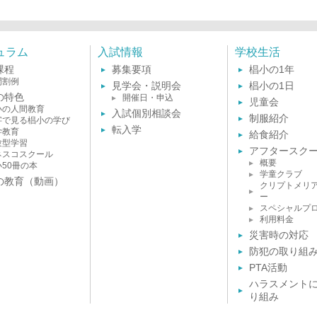
ュラム
入試情報
学校生活
課程
募集要項
椙小の1年
間割例
見学会・説明会
椙小の1日
の特色
開催日・申込
児童会
小の人間教育
入試個別相談会
制服紹介
字で見る椙小の学び
転入学
学教育
給食紹介
験型学習
アフタースク
ネスコスクール
概要
小50冊の本
学童クラブ
の教育（動画）
クリプトメリ
ー
スペシャルプ
利用料金
災害時の対応
防犯の取り組
PTA活動
ハラスメント
り組み