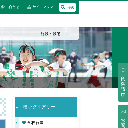
お問い合わせ
サイトマップ
検索
活
施設・設備
資
料
請
求
椙小ダイアリー
お
学校行事
問