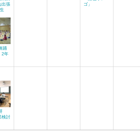
山出張
ゴ」
年生
舞踊
 2年
研
業検討