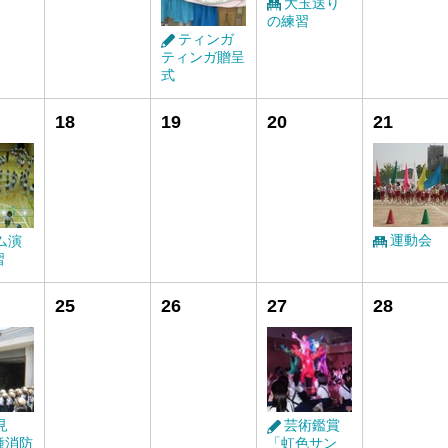
大玉送り
の練習
ティンガ
ティンガ贈呈
式
18
19
20
21
運動会
ム演
習
25
26
27
28
見
芸術鑑賞
種消防
「虹色サン