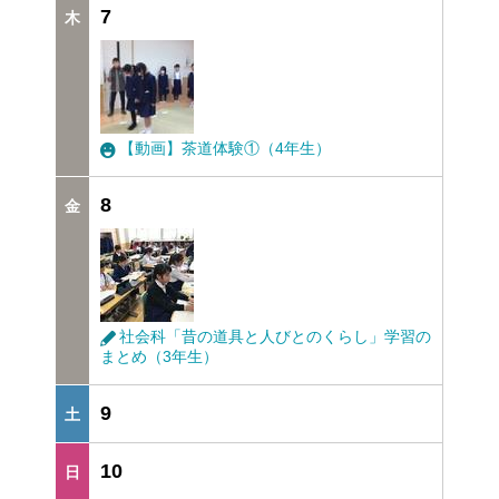
7
【動画】茶道体験①（4年生）
8
社会科「昔の道具と人びとのくらし」学習の
まとめ（3年生）
9
10