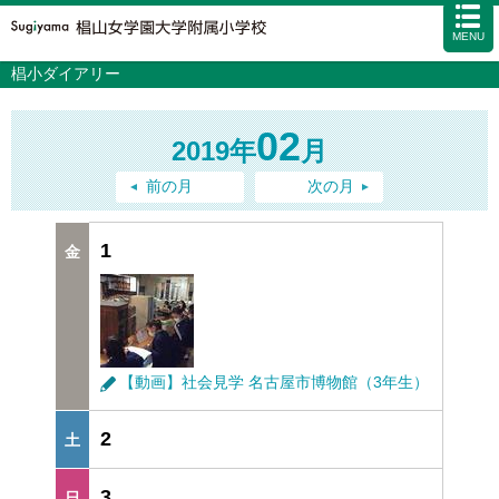
MENU
椙小ダイアリー
学校案内
カリキュラム
02
2019年
月
入試情報
学校生活
前の月
次の月
施設・設備
1
アクセス
資料請求
お問い合わせ
サイトマップ
【動画】社会見学 名古屋市博物館（3年生）
2
3