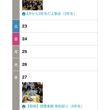
4月から3年生だよ集会（2年生）
23
24
25
26
27
【動画】授業参観 有松絞り（5年生）