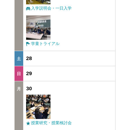
入学説明会・一日入学
学童トライアル
28
29
30
授業研究・授業検討会