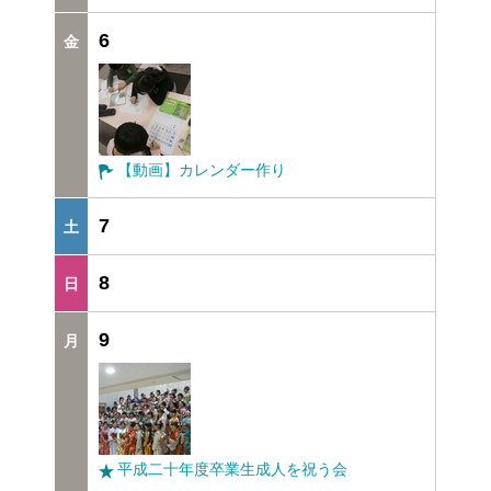
6
【動画】カレンダー作り
7
8
9
平成二十年度卒業生成人を祝う会