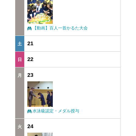
【動画】百人一首かるた大会
21
22
23
水泳級認定・メダル授与
24