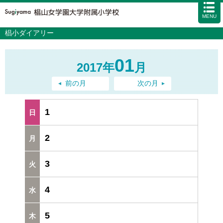
MENU
椙小ダイアリー
学校案内
カリキュラム
01
2017年
月
入試情報
学校生活
前の月
次の月
施設・設備
1
アクセス
資料請求
お問い合わせ
サイトマップ
2
3
4
5