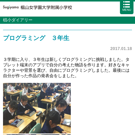
MENU
椙小ダイアリー
学校案内
カリキュラム
プログラミング ３年生
入試情報
学校生活
2017.01.18
施設・設備
３学期に入り、３年生は新しくプログラミングに挑戦しました。タ
ブレット端末のアプリで自分の考えた物語を作ります。好きなキャ
アクセス
資料請求
お問い合わせ
サイトマップ
ラクターや背景を選び、自由にプログラミングしました。最後には
自分が作った作品の発表会をしました。