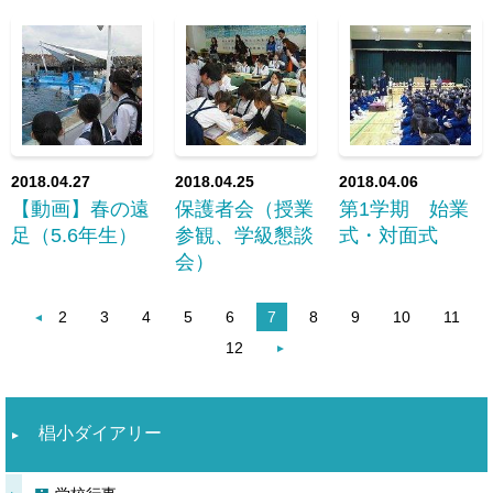
2018.04.27
2018.04.25
2018.04.06
【動画】春の遠
保護者会（授業
第1学期 始業
足（5.6年生）
参観、学級懇談
式・対面式
会）
2
3
4
5
6
7
8
9
10
11
12
椙小ダイアリー