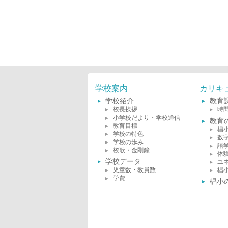
学校案内
カリキ
学校紹介
教育
校長挨拶
時
小学校だより・学校通信
教育
教育目標
椙
学校の特色
数
学校の歩み
語
校歌・金剛鐘
体
学校データ
ユ
児童数・教員数
椙
学費
椙小