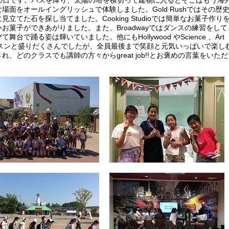
AGE の日です。バスを降り、太陽の塔を横切って建物に入るとそこはもう海
面をオールイングリッシュで体験しました。Gold Rushではその歴
てた石を探し当てました。Cooking Studioでは簡単なお菓子作り
菓子ができあがりました。また、Broadwayではダンスの練習をして
で踊る姿は輝いていました。他にもHollywood やScience 、Art
を6レッスンと盛りだくさんでしたが、全員最後まで笑顔と元気いっぱいで楽し
どのクラスでも講師の方々からgreat job!!とお褒めの言葉をいただ