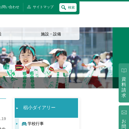
お問い合わせ
サイトマップ
検索
活
施設・設備
資
料
請
求
椙小ダイアリー
.19
お
学校行事
問