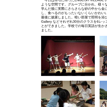
今日は待ちに待ったENGLISH VILL
ような空間です。グループに分かれ、様々な場
学んだ後に実際にさらさらな砂の中から金に見立
し、食べるのがもったいないくらいかわいいお
最後に披露しました。暗い部屋で照明を浴びて舞台
Gallery などそれぞれ30分のクラス
とができました。学校での毎日英語が生かされ、
ました。