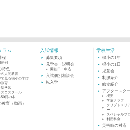
ュラム
入試情報
学校生活
課程
募集要項
椙小の1年
間割例
見学会・説明会
椙小の1日
の特色
開催日・申込
児童会
小の人間教育
入試個別相談会
制服紹介
字で見る椙小の学び
転入学
学教育
給食紹介
験型学習
アフタースク
ネスコスクール
概要
小50冊の本
学童クラブ
の教育（動画）
クリプトメリ
ー
スペシャルプ
利用料金
災害時の対応