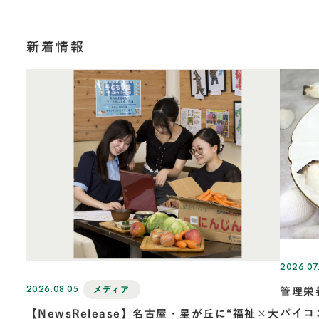
新着情報
2026.07
2026.08.05
メディア
管理栄
パイコ
【NewsRelease】名古屋・星が丘に“福祉×大