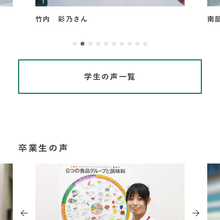
南部 瑞季さん
稲
学生の声一覧
卒業生の声