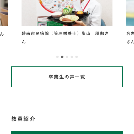
さ
名古屋市立小学校（栄養教諭）藤井 百香
管
さん
（
卒業生の声一覧
教員紹介