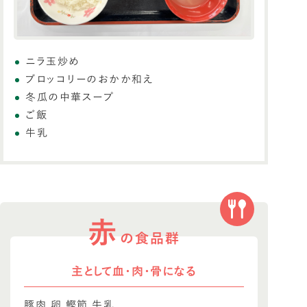
ニラ玉炒め
ブロッコリーのおかか和え
冬瓜の中華スープ
ご飯
牛乳
赤
の食品群
主として血・肉・骨になる
豚肉 卵 鰹節 牛乳