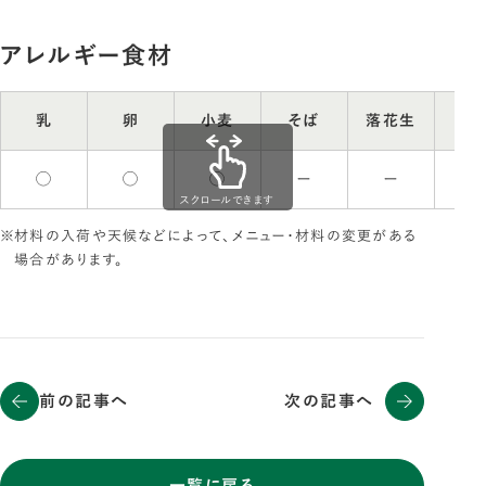
アレルギー食材
乳
卵
小麦
そば
落花生
え
◯
◯
◯
ー
ー
ー
スクロールできます
材料の入荷や天候などによって、メニュー・材料の変更がある
場合があります。
前の記事へ
次の記事へ
一覧に戻る