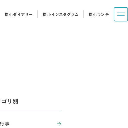
椙小ダイアリー
椙小インスタグラム
椙小ランチ
テゴリ別
行事