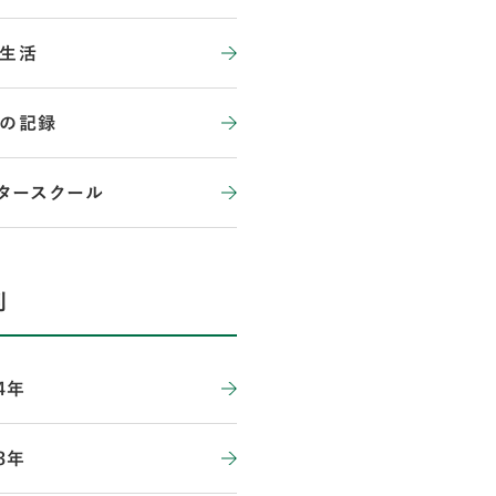
生活
の記録
タースクール
別
4年
3年