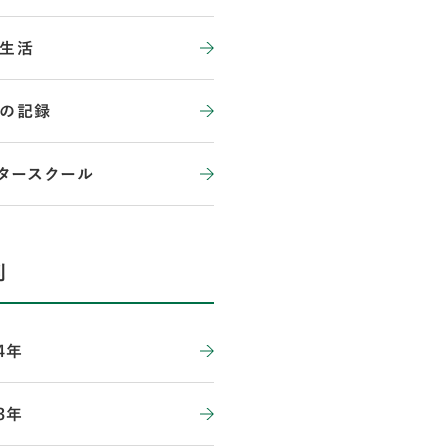
生活
の記録
タースクール
別
4年
3年