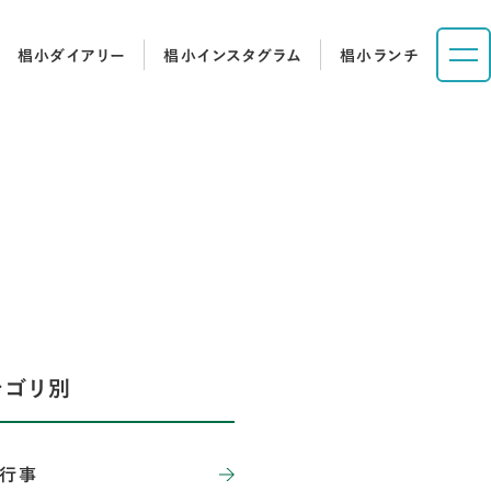
椙小ダイアリー
椙小インスタグラム
椙小ランチ
テゴリ別
行事