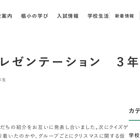
校案内
椙小の学び
入試情報
学校生活
新着情報
プレゼンテーション ３
年生
カ
だちの紹介をお互いに発表し合いました。次にクイズゲ
学校
どり着いたのかや、グループごとにクリスマスに関する仮