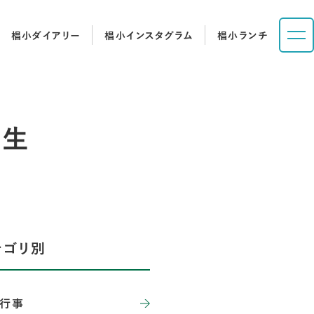
椙小ダイアリー
椙小インスタグラム
椙小ランチ
年生
テゴリ別
行事