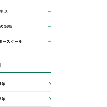
生活
の記録
タースクール
別
4年
3年