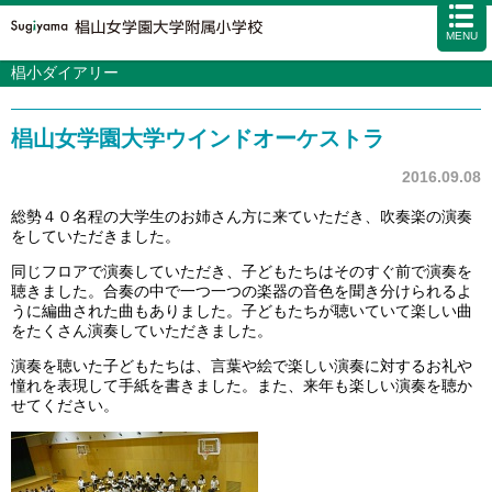
MENU
椙小ダイアリー
学校案内
カリキュラム
椙山女学園大学ウインドオーケストラ
入試情報
学校生活
2016.09.08
施設・設備
総勢４０名程の大学生のお姉さん方に来ていただき、吹奏楽の演奏
をしていただきました。
アクセス
資料請求
お問い合わせ
サイトマップ
同じフロアで演奏していただき、子どもたちはそのすぐ前で演奏を
聴きました。合奏の中で一つ一つの楽器の音色を聞き分けられるよ
うに編曲された曲もありました。子どもたちが聴いていて楽しい曲
をたくさん演奏していただきました。
演奏を聴いた子どもたちは、言葉や絵で楽しい演奏に対するお礼や
憧れを表現して手紙を書きました。また、来年も楽しい演奏を聴か
せてください。