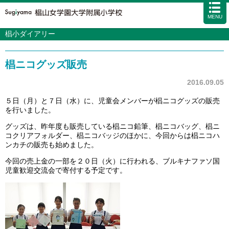
MENU
椙小ダイアリー
学校案内
カリキュラム
椙ニコグッズ販売
入試情報
学校生活
2016.09.05
施設・設備
５日（月）と７日（水）に、児童会メンバーが椙ニコグッズの販売
を行いました。
アクセス
資料請求
お問い合わせ
サイトマップ
グッズは、昨年度も販売している椙ニコ鉛筆、椙ニコバッグ、椙ニ
コクリアフォルダー、椙ニコバッジのほかに、今回からは椙ニコハ
ンカチの販売も始めました。
今回の売上金の一部を２０日（火）に行われる、ブルキナファソ国
児童歓迎交流会で寄付する予定です。