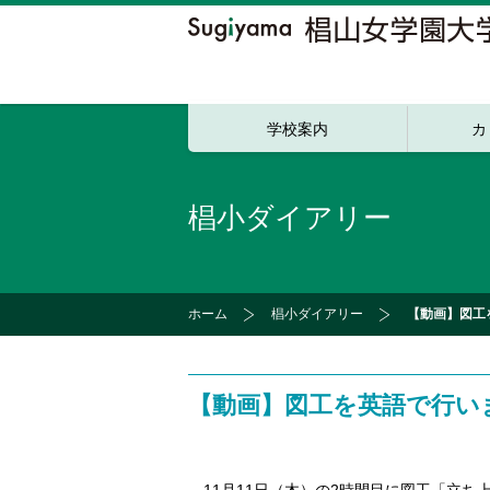
学校案内
カ
椙小ダイアリー
ホーム
椙小ダイアリー
【動画】図工
【動画】図工を英語で行い