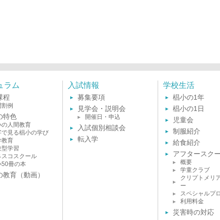
ュラム
入試情報
学校生活
課程
募集要項
椙小の1年
間割例
見学会・説明会
椙小の1日
の特色
開催日・申込
児童会
小の人間教育
入試個別相談会
制服紹介
字で見る椙小の学び
転入学
学教育
給食紹介
験型学習
アフタースク
ネスコスクール
概要
小50冊の本
学童クラブ
の教育（動画）
クリプトメリ
ー
スペシャルプ
利用料金
災害時の対応