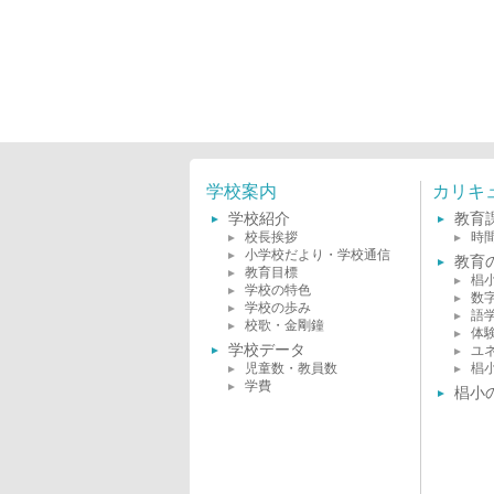
学校案内
カリキ
学校紹介
教育
校長挨拶
時
小学校だより・学校通信
教育
教育目標
椙
学校の特色
数
学校の歩み
語
校歌・金剛鐘
体
学校データ
ユ
児童数・教員数
椙
学費
椙小