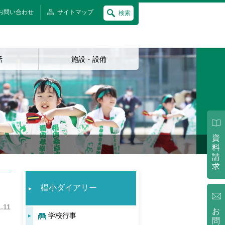
お問い合わせ
サイトマップ
検索
活
施設・設備
資
料
請
求
椙小ダイアリー
.11
お
学校行事
問