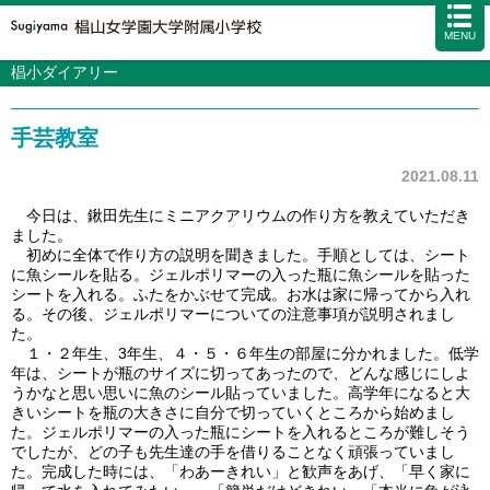
MENU
椙小ダイアリー
学校案内
カリキュラム
手芸教室
入試情報
学校生活
2021.08.11
施設・設備
今日は、鍬田先生にミニアクアリウムの作り方を教えていただき
ました。
アクセス
資料請求
お問い合わせ
サイトマップ
初めに全体で作り方の説明を聞きました。手順としては、シート
に魚シールを貼る。ジェルポリマーの入った瓶に魚シールを貼った
シートを入れる。ふたをかぶせて完成。お水は家に帰ってから入れ
る。その後、ジェルポリマーについての注意事項が説明されまし
た。
１・２年生、3年生、４・５・６年生の部屋に分かれました。低学
年は、シートが瓶のサイズに切ってあったので、どんな感じにしよ
うかなと思い思いに魚のシール貼っていました。高学年になると大
きいシートを瓶の大きさに自分で切っていくところから始めまし
た。ジェルポリマーの入った瓶にシートを入れるところが難しそう
でしたが、どの子も先生達の手を借りることなく頑張っていまし
た。完成した時には、「わあーきれい」と歓声をあげ、「早く家に