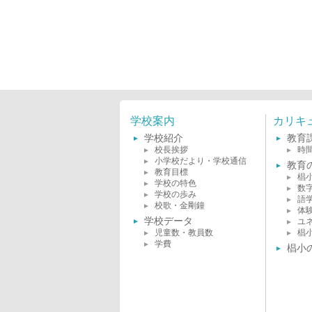
学校案内
カリキ
学校紹介
教育
校長挨拶
時
小学校だより・学校通信
教育
教育目標
椙
学校の特色
数
学校の歩み
語
校歌・金剛鐘
体
学校データ
ユ
児童数・教員数
椙
学費
椙小