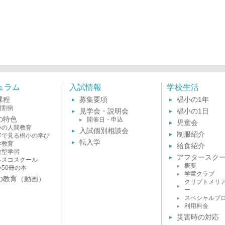
ュラム
入試情報
学校生活
課程
募集要項
椙小の1年
間割例
見学会・説明会
椙小の1日
の特色
開催日・申込
児童会
小の人間教育
入試個別相談会
制服紹介
字で見る椙小の学び
転入学
学教育
給食紹介
験型学習
アフタースク
ネスコスクール
概要
小50冊の本
学童クラブ
の教育（動画）
クリプトメリ
ー
スペシャルプ
利用料金
災害時の対応