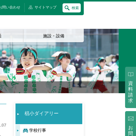
お問い合わせ
サイトマップ
検索
活
施設・設備
資
料
請
求
椙小ダイアリー
.07
お
学校行事
問