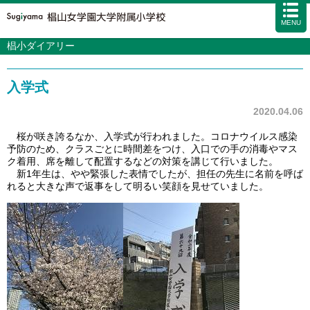
MENU
椙小ダイアリー
学校案内
カリキュラム
入学式
入試情報
学校生活
2020.04.06
施設・設備
桜が咲き誇るなか、入学式が行われました。コロナウイルス感染
予防のため、クラスごとに時間差をつけ、入口での手の消毒やマス
アクセス
資料請求
お問い合わせ
サイトマップ
ク着用、席を離して配置するなどの対策を講じて行いました。
新1年生は、やや緊張した表情でしたが、担任の先生に名前を呼ば
れると大きな声で返事をして明るい笑顔を見せていました。