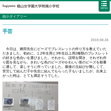
MENU
椙小ダイアリー
学校案内
カリキュラム
手芸
入試情報
学校生活
2019.08.26
施設・設備
今日は、鍬田先生にビーズでブレスレットの作り方を教えていた
だきました。初めに、1.2年生用と3年生以上用2種類のブレスレット
アクセス
資料請求
お問い合わせ
サイトマップ
の好きな色合いを選びました。それから、説明を聞き、それぞれ作
り図を見ながら、きれいな色のビーズやかわいい形のビーズを順番
に通して、楽しそうに作っていました。最後の玉結びが難しくて、
苦労して結んだ子や先生に結んでもらった子もいましたが、出来上
がった時は、とても満足そうでした。