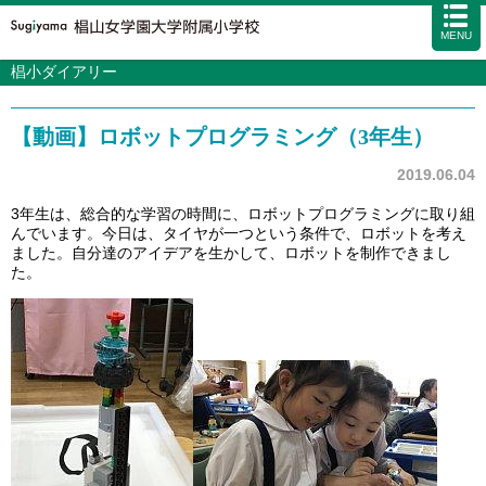
MENU
椙小ダイアリー
学校案内
カリキュラム
【動画】ロボットプログラミング（3年生）
入試情報
学校生活
2019.06.04
施設・設備
3年生は、総合的な学習の時間に、ロボットプログラミングに取り組
んでいます。今日は、タイヤが一つという条件で、ロボットを考え
アクセス
資料請求
お問い合わせ
サイトマップ
ました。自分達のアイデアを生かして、ロボットを制作できまし
た。