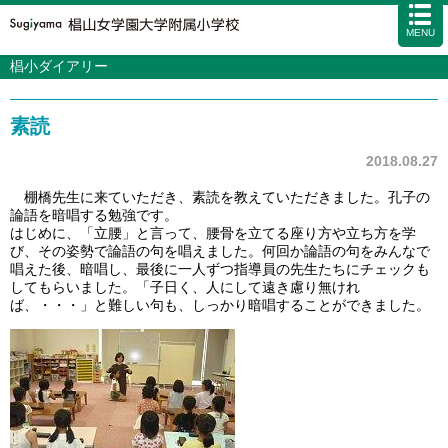
MENU
椙小ダイアリー
学校案内
カリキュラム
素読
入試情報
学校生活
2018.08.27
施設・設備
棚橋先生に来ていただき、素読を教えていただきました。孔子の
論語を暗唱する勉強です。
アクセス
資料請求
お問い合わせ
サイトマップ
はじめに、「立腰」と言って、腰骨を立てる座り方や立ち方を学
び、その姿勢で論語の句を唱えました。何回か論語の句をみんなで
唱えた後、暗唱し、最後に一人ずつ指導員の先生たちにチェックも
してもらいました。「子日く、人にして遠き慮り無けれ
ば、・・・」と難しい句も、しっかり暗唱することができました。