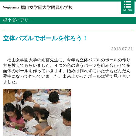
MENU
椙小ダイアリー
学校案内
カリキュラム
立体パズルでボールを作ろう！
入試情報
学校生活
2018.07.31
施設・設備
椙山女学園大学の雨宮先生に、今年も立体パズルのボールの作り
方を教えてもらいました。４つの色の違うパーツを組み合わせて多
アクセス
資料請求
お問い合わせ
サイトマップ
面体のボールを作っていきます。始めは作れずにいた子もだんだん
夢中になって作っていました。出来上がったボールは皆で見せ合い
ました。