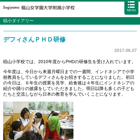
MENU
椙小ダイアリー
学校案内
カリキュラム
デフィさんＰＨＤ研修
入試情報
学校生活
2017.06.27
施設・設備
椙山小学校では、2010年度からPHDの研修生を受け入れています。
今年度は、今日から来週月曜日までの一週間、インドネシアで小学
アクセス
資料請求
お問い合わせ
サイトマップ
校教員をしているデフィさんをお招きすることになりました。初日
の今日は、６年生の授業を見学、給食後は４年生にインドネシアの
紹介や踊りの披露をしていただきました。明日以降も多くの子ども
たちと交流しながら日本の教育を学んでいくことになります。