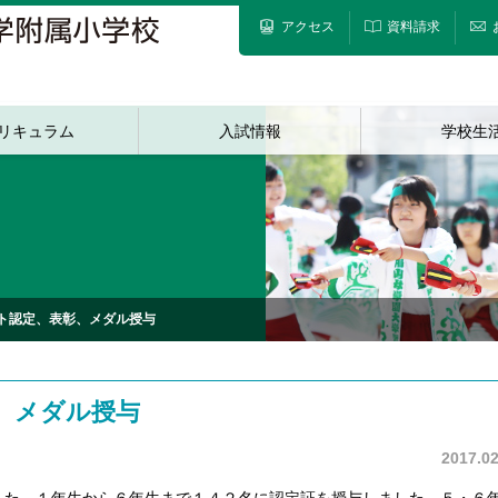
アクセス
資料請求
リキュラム
入試情報
学校生
ト認定、表彰、メダル授与
、メダル授与
2017.02