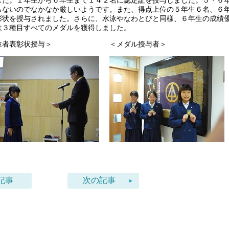
した。１年生から６年生まで１４２名に認定証を授与しました。５・６
らないのでなかなか厳しいようです。また、得点上位の５年生６名、６
彰状を授与されました。さらに、水泳やなわとびと同様、６年生の成績
は３種目すべてのメダルを獲得しました。
上位者表彰状授与＞
＜メダル授与者＞
記事
次の記事