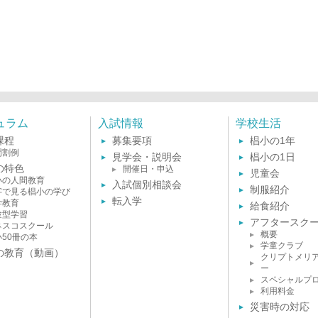
ュラム
入試情報
学校生活
課程
募集要項
椙小の1年
間割例
見学会・説明会
椙小の1日
の特色
開催日・申込
児童会
小の人間教育
入試個別相談会
制服紹介
字で見る椙小の学び
転入学
学教育
給食紹介
験型学習
アフタースク
ネスコスクール
概要
小50冊の本
学童クラブ
の教育（動画）
クリプトメリ
ー
スペシャルプ
利用料金
災害時の対応