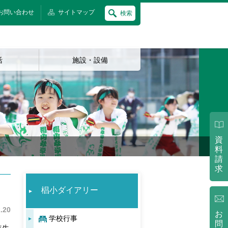
お問い合わせ
サイトマップ
検索
活
施設・設備
資
料
請
求
椙小ダイアリー
.20
お
学校行事
問