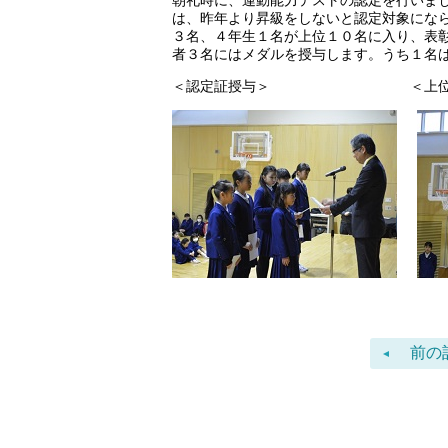
朝礼時に、運動能力テストの認定を行いま
は、昨年より昇級をしないと認定対象にな
３名、４年生１名が上位１０名に入り、表
者３名にはメダルを授与します。うち１名
＜認定証授与＞
＜
前の