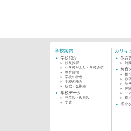
学校案内
カリキ
学校紹介
教育
校長挨拶
時
小学校だより・学校通信
教育
教育目標
椙
学校の特色
数
学校の歩み
語
校歌・金剛鐘
体
学校データ
ユ
児童数・教員数
椙
学費
椙小