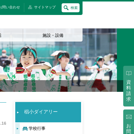
お問い合わせ
サイトマップ
検索
活
施設・設備
資
料
請
求
椙小ダイアリー
.16
お
学校行事
問