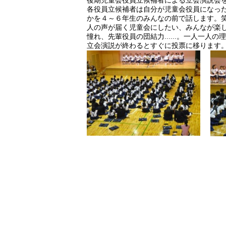
後期児童会役員立候補者による立会演説会
各役員立候補者は自分が児童会役員になっ
かを４～６年生のみんなの前で話します。
人の声が届く児童会にしたい、みんなが楽
憧れ、先輩役員の団結力......。一人一
立会演説が終わるとすぐに投票に移ります