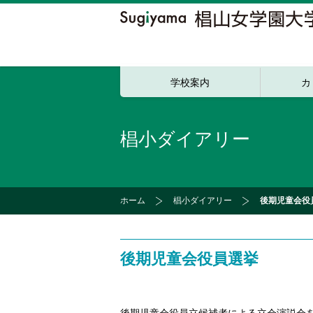
学校案内
カ
椙小ダイアリー
ホーム
椙小ダイアリー
後期児童会役
後期児童会役員選挙