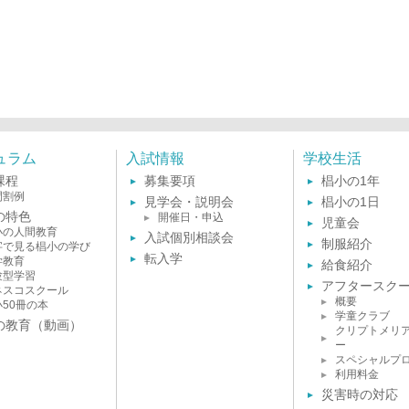
ュラム
入試情報
学校生活
課程
募集要項
椙小の1年
間割例
見学会・説明会
椙小の1日
の特色
開催日・申込
児童会
小の人間教育
入試個別相談会
制服紹介
字で見る椙小の学び
転入学
学教育
給食紹介
験型学習
アフタースク
ネスコスクール
概要
小50冊の本
学童クラブ
の教育（動画）
クリプトメリ
ー
スペシャルプ
利用料金
災害時の対応