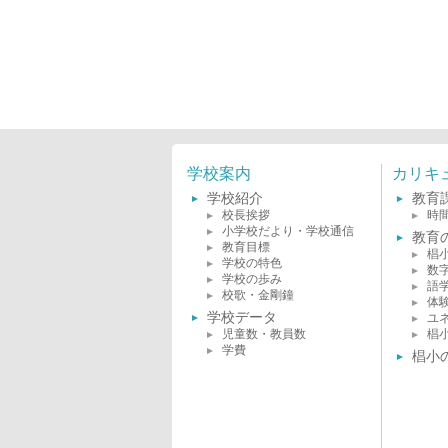
学校案内
カリキ
学校紹介
教育
校長挨拶
時
小学校だより・学校通信
教育
教育目標
椙
学校の特色
数
学校の歩み
語
校歌・金剛鐘
体
学校データ
ユ
児童数・教員数
椙
学費
椙小