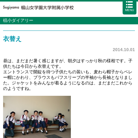
MENU
椙小ダイアリー
学校案内
カリキュラム
衣替え
入試情報
学校生活
2014.10.01
施設・設備
昼は、まだまだ暑く感じますが、朝夕はすっかり秋の様相です。子
供たちは今日から衣替えです。
アクセス
資料請求
お問い合わせ
サイトマップ
エントランスで開錠を待つ子供たちの装いも、麦わら帽子からベレ
ー帽にかわり、ブラウスもパフスリーブの半袖から長袖となりまし
た。
ジャケットをみんなが着るようになるのは、
まだまだこれから
のようですね。