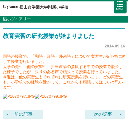
MENU
椙小ダイアリー
学校案内
カリキュラム
教育実習の研究授業が始まりました
入試情報
学校生活
2014.09.16
施設・設備
国語の授業で、「和語・漢語・外来語」について実習生が5年生に対
して授業を行いました。
アクセス
資料請求
お問い合わせ
サイトマップ
大学の先生、他の実習生、担当教諭の参観する中での授業で緊張し
た様子でしたが、張りのある声で頑張って授業を行っていました。
今週は、他の実習生もそれぞれに研究授業を行います。どの実習生
も、小学校での経験を活かして、これからも頑張ってほしいと思い
ます。
前の記事
次の記事