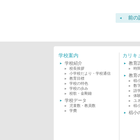
前の
学校案内
カリキ
学校紹介
教育
校長挨拶
時
小学校だより・学校通信
教育
教育目標
椙
学校の特色
数
学校の歩み
語
校歌・金剛鐘
体
学校データ
ユ
児童数・教員数
椙
学費
椙小