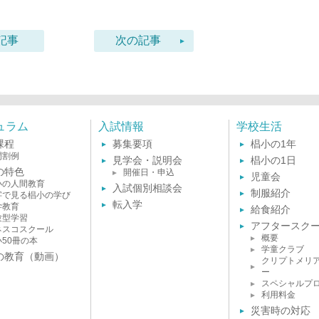
記事
次の記事
ュラム
入試情報
学校生活
課程
募集要項
椙小の1年
間割例
見学会・説明会
椙小の1日
の特色
開催日・申込
児童会
小の人間教育
入試個別相談会
制服紹介
字で見る椙小の学び
転入学
学教育
給食紹介
験型学習
アフタースク
ネスコスクール
概要
小50冊の本
学童クラブ
の教育（動画）
クリプトメリ
ー
スペシャルプ
利用料金
災害時の対応