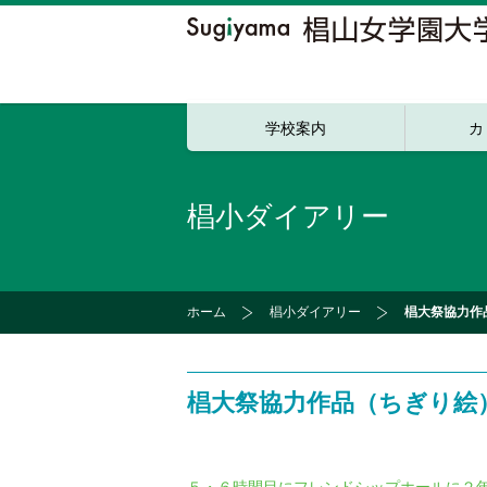
学校案内
カ
椙小ダイアリー
ホーム
椙小ダイアリー
椙大祭協力作
椙大祭協力作品（ちぎり絵