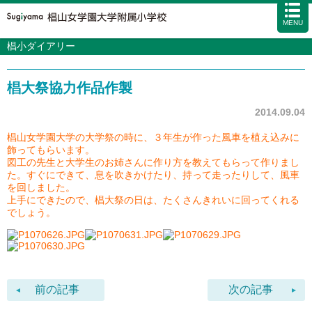
MENU
椙小ダイアリー
学校案内
カリキュラム
椙大祭協力作品作製
入試情報
学校生活
2014.09.04
施設・設備
椙山女学園大学の大学祭の時に、３年生が作った風車を植え込みに
飾ってもらいます。
アクセス
資料請求
お問い合わせ
サイトマップ
図工の先生と大学生のお姉さんに作り方を教えてもらって作りまし
た。すぐにできて、息を吹きかけたり、持って走ったりして、風車
を回しました。
上手にできたので、椙大祭の日は、たくさんきれいに回ってくれる
でしょう。
前の記事
次の記事