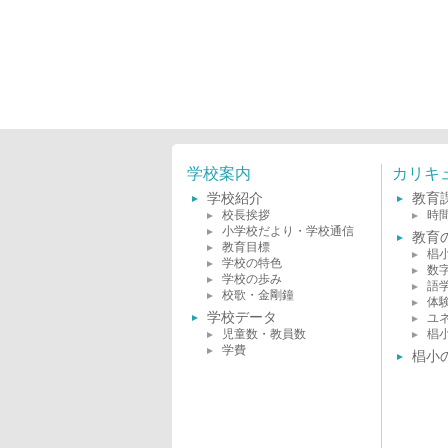
学校案内
カリキ
学校紹介
教育
校長挨拶
時
小学校だより・学校通信
教育
教育目標
椙
学校の特色
数
学校の歩み
語
校歌・金剛鐘
体
学校データ
ユ
児童数・教員数
椙
学費
椙小