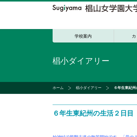
学校案内
カ
椙小ダイアリー
ホーム
椙小ダイアリー
６年生東紀州
６年生東紀州の生活２日目