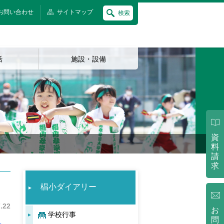
お問い合わせ
サイトマップ
検索
活
施設・設備
資
料
請
求
椙小ダイアリー
.22
お
学校行事
問