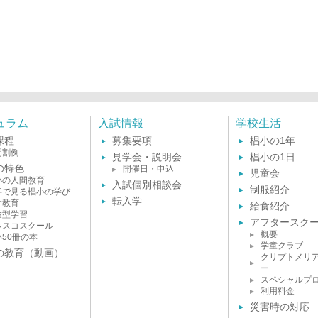
ュラム
入試情報
学校生活
課程
募集要項
椙小の1年
間割例
見学会・説明会
椙小の1日
の特色
開催日・申込
児童会
小の人間教育
入試個別相談会
制服紹介
字で見る椙小の学び
転入学
学教育
給食紹介
験型学習
アフタースク
ネスコスクール
概要
小50冊の本
学童クラブ
の教育（動画）
クリプトメリ
ー
スペシャルプ
利用料金
災害時の対応