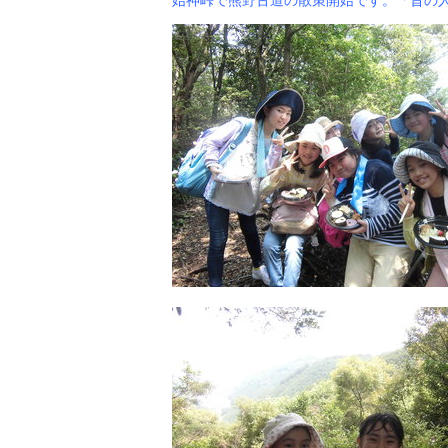
始神峠で熊野古道の散策開始です。
「昔の