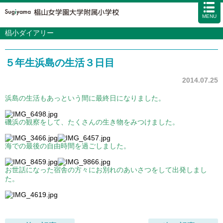
MENU
椙小ダイアリー
学校案内
カリキュラム
５年生浜島の生活３日目
入試情報
学校生活
2014.07.25
施設・設備
浜島の生活もあっという間に最終日になりました。
アクセス
資料請求
お問い合わせ
サイトマップ
磯浜の観察をして、たくさんの生き物をみつけました。
海での最後の自由時間を過ごしました。
お世話になった宿舎の方々にお別れのあいさつをして出発しまし
た。