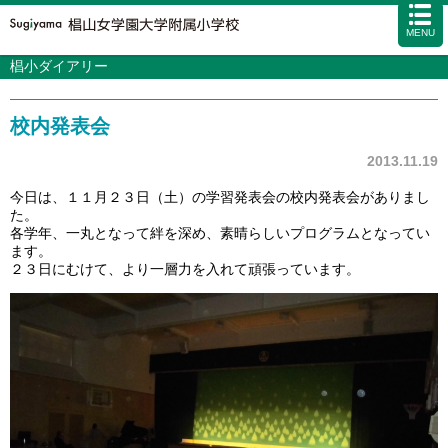
MENU
椙小ダイアリー
学校案内
カリキュラム
校内発表会
入試情報
学校生活
2013.11.19
施設・設備
今日は、１１月２３日（土）の学習発表会の校内発表会がありまし
た。
アクセス
資料請求
お問い合わせ
サイトマップ
各学年、一丸となって絆を深め、素晴らしいプログラムとなってい
ます。
２３日にむけて、より一層力を入れて頑張っています。