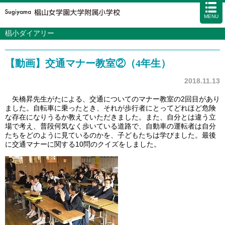
MENU
椙小ダイアリー
学校案内
カリキュラム
【動画】交通マナー教室②（4年生）
入試情報
学校生活
2018.11.13
施設・設備
矢橋昇先生がたによる、交通についてのマナー教室の2回目があり
ました。自転車に乗ったとき、それが歩行者にとってどれほど危険
アクセス
資料請求
お問い合わせ
サイトマップ
な存在になりうるか教えていただきました。また、自分とは違う立
場で考え、普段何気なく歩いている道路で、自動車の運転者は自分
たちをどのように見ているのかを、子どもたちは学びました。最後
に交通マナーに関する10問のクイズをしました。