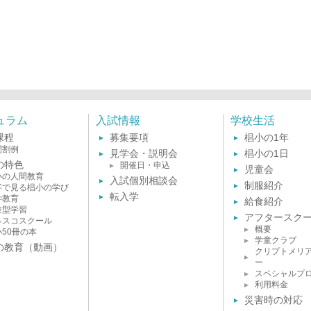
ュラム
入試情報
学校生活
課程
募集要項
椙小の1年
間割例
見学会・説明会
椙小の1日
の特色
開催日・申込
児童会
小の人間教育
入試個別相談会
制服紹介
字で見る椙小の学び
転入学
学教育
給食紹介
験型学習
アフタースク
ネスコスクール
概要
小50冊の本
学童クラブ
の教育（動画）
クリプトメリ
ー
スペシャルプ
利用料金
災害時の対応