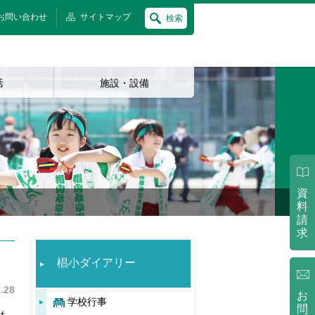
お問い合わせ
サイトマップ
検索
活
施設・設備
資
料
請
求
椙小ダイアリー
.28
お
学校行事
問