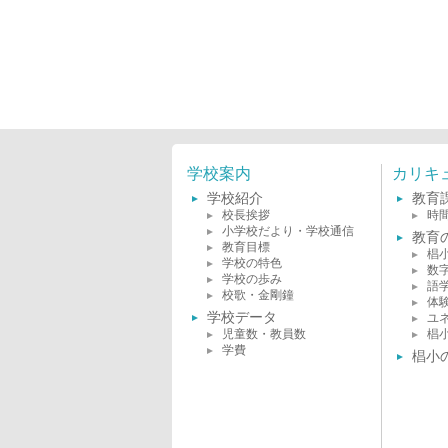
学校案内
カリキ
学校紹介
教育
校長挨拶
時
小学校だより・学校通信
教育
教育目標
椙
学校の特色
数
学校の歩み
語
校歌・金剛鐘
体
学校データ
ユ
児童数・教員数
椙
学費
椙小