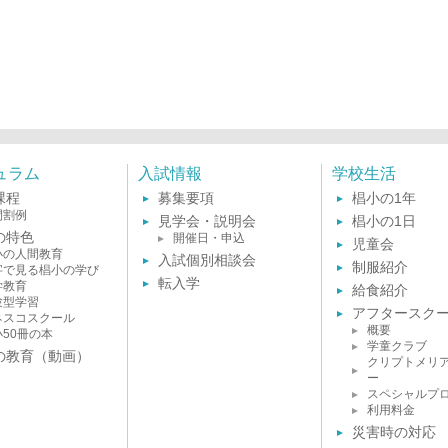
ュラム
入試情報
学校生活
課程
募集要項
椙小の1年
間割例
見学会・説明会
椙小の1日
の特色
開催日・申込
児童会
小の人間教育
入試個別相談会
制服紹介
字で見る椙小の学び
転入学
学教育
給食紹介
験型学習
アフタースク
ネスコスクール
概要
小50冊の本
学童クラブ
の教育（動画）
クリプトメリ
ー
スペシャルプ
利用料金
災害時の対応