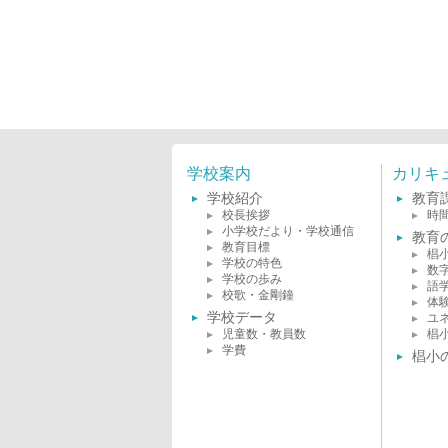
学校案内
カリキ
学校紹介
教育
校長挨拶
時
小学校だより・学校通信
教育
教育目標
椙
学校の特色
数
学校の歩み
語
校歌・金剛鐘
体
学校データ
ユ
児童数・教員数
椙
学費
椙小