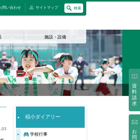
お問い合わせ
サイトマップ
検索
活
施設・設備
資
料
請
求
椙小ダイアリー
.03
お
学校行事
問