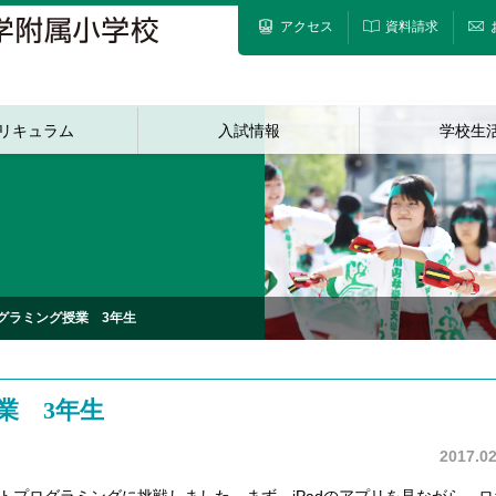
アクセス
資料請求
リキュラム
入試情報
学校生
グラミング授業 3年生
業 3年生
2017.02