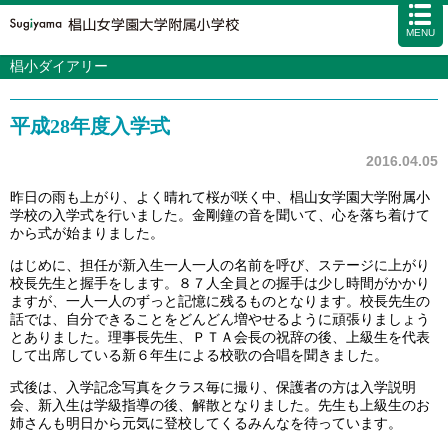
MENU
椙小ダイアリー
学校案内
カリキュラム
平成28年度入学式
入試情報
学校生活
2016.04.05
施設・設備
昨日の雨も上がり、よく晴れて桜が咲く中、椙山女学園大学附属小
学校の入学式を行いました。金剛鐘の音を聞いて、心を落ち着けて
アクセス
資料請求
お問い合わせ
サイトマップ
から式が始まりました。
はじめに、担任が新入生一人一人の名前を呼び、ステージに上がり
校長先生と握手をします。８７人全員との握手は少し時間がかかり
ますが、一人一人のずっと記憶に残るものとなります。校長先生の
話では、自分できることをどんどん増やせるように頑張りましょう
とありました。理事長先生、ＰＴＡ会長の祝辞の後、上級生を代表
して出席している新６年生による校歌の合唱を聞きました。
式後は、入学記念写真をクラス毎に撮り、保護者の方は入学説明
会、新入生は学級指導の後、解散となりました。先生も上級生のお
姉さんも明日から元気に登校してくるみんなを待っています。