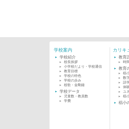
学校案内
カリキ
学校紹介
教育
校長挨拶
時
小学校だより・学校通信
教育
教育目標
椙
学校の特色
数
学校の歩み
語
校歌・金剛鐘
体
学校データ
ユ
児童数・教員数
椙
学費
椙小