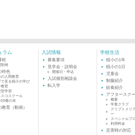
ュラム
入試情報
学校生活
課程
募集要項
椙小の1年
間割例
見学会・説明会
椙小の1日
の特色
開催日・申込
児童会
小の人間教育
入試個別相談会
制服紹介
字で見る椙小の学び
転入学
学教育
給食紹介
験型学習
アフタースク
ネスコスクール
概要
小50冊の本
学童クラブ
の教育（動画）
クリプトメリ
ー
スペシャルプ
利用料金
災害時の対応