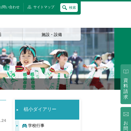
お問い合わせ
サイトマップ
検索
活
施設・設備
資
料
請
求
椙小ダイアリー
.24
お
学校行事
問