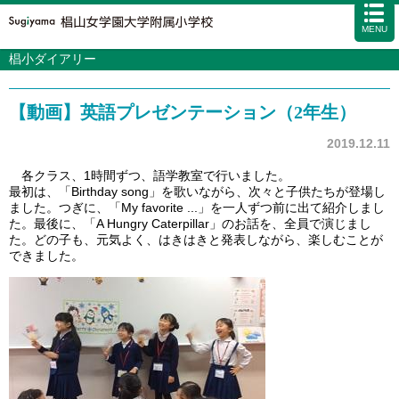
MENU
椙小ダイアリー
学校案内
カリキュラム
【動画】英語プレゼンテーション（2年生）
入試情報
学校生活
2019.12.11
施設・設備
各クラス、1時間ずつ、語学教室で行いました。
最初は、「Birthday song」を歌いながら、次々と子供たちが登場し
アクセス
資料請求
お問い合わせ
サイトマップ
ました。つぎに、「My favorite ...」を一人ずつ前に出て紹介しまし
た。最後に、「A Hungry Caterpillar」のお話を、全員で演じまし
た。どの子も、元気よく、はきはきと発表しながら、楽しむことが
できました。