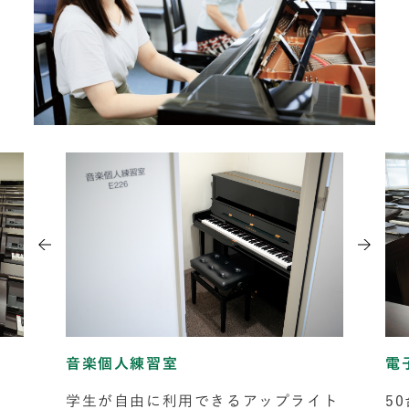
音楽個人練習室
電
。
学生が自由に利用できるアップライト
5