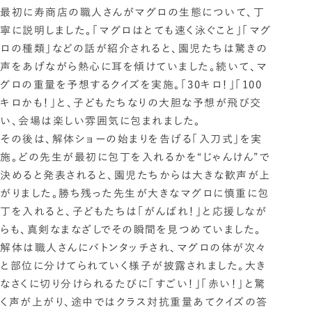
最初に寿商店の職人さんがマグロの生態について、丁
寧に説明しました。「マグロはとても速く泳ぐこと」「マグ
ロの種類」などの話が紹介されると、園児たちは驚きの
声をあげながら熱心に耳を傾けていました。続いて、マ
グロの重量を予想するクイズを実施。「30キロ！」「100
キロかも！」と、子どもたちなりの大胆な予想が飛び交
い、会場は楽しい雰囲気に包まれました。
その後は、解体ショーの始まりを告げる「入刀式」を実
施。どの先生が最初に包丁を入れるかを“じゃんけん”で
決めると発表されると、園児たちからは大きな歓声が上
がりました。勝ち残った先生が大きなマグロに慎重に包
丁を入れると、子どもたちは「がんばれ！」と応援しなが
らも、真剣なまなざしでその瞬間を見つめていました。
解体は職人さんにバトンタッチされ、マグロの体が次々
と部位に分けてられていく様子が披露されました。大き
なさくに切り分けられるたびに「すごい！」「赤い！」と驚
く声が上がり、途中ではクラス対抗重量あてクイズの答