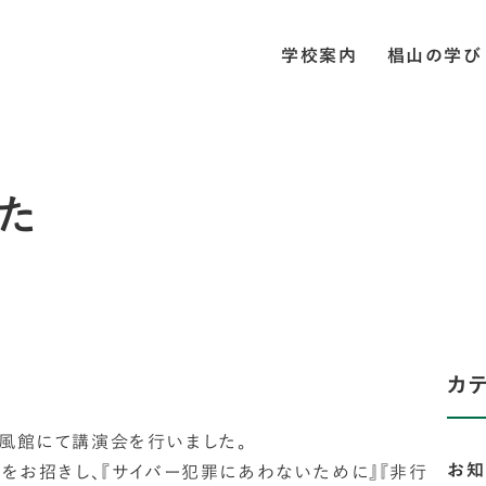
学校案内
椙山の学び
た
カ
和風館にて講演会を行いました。
お知
お招きし、『サイバー犯罪にあわないために』『非行