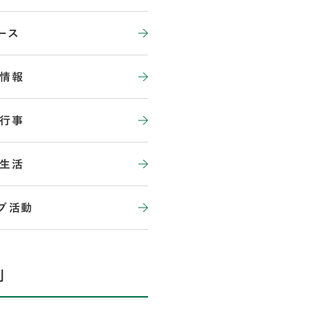
ース
情報
行事
生活
ブ活動
別